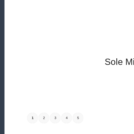
Sole M
1
2
3
4
5