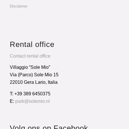
Disclaimer
Rental office
Contact rental office
Villaggio “Sole Mio”
Via (Parco) Sole Mio 15
22010 Gera Lario, Italia
T: +39 389 6450375
E:
park@solemio.nl
Volg ons op Facebook