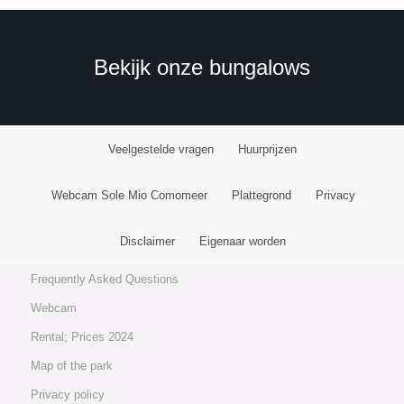
Bekijk onze bungalows
Veelgestelde vragen
Huurprijzen
Webcam Sole Mio Comomeer
Plattegrond
Privacy
General Information
Disclaimer
Eigenaar worden
Frequently Asked Questions
Webcam
Rental; Prices 2024
Map of the park
Privacy policy