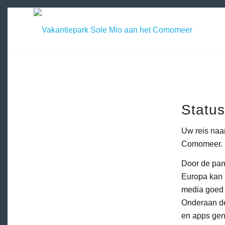
Status
Uw reis naar
Comomeer.
Door de pand
Europa kan 
media goed t
Onderaan de
en apps gen