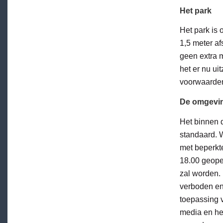
Het park
Het park is
1,5 meter a
geen extra 
het er nu ui
voorwaarden 
De omgevi
Het binnen 
standaard. W
met beperkte
18.00 geope
zal worden.
verboden en
toepassing v
media en het