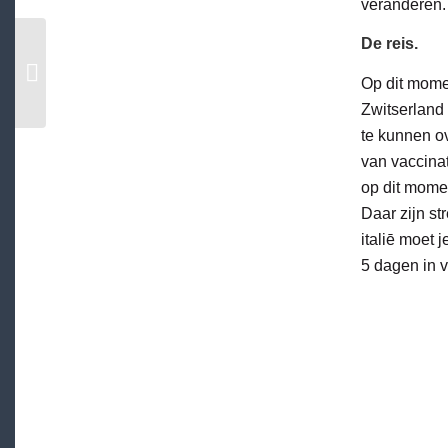
veranderen.
De reis.
HUURPRIJZEN
BUNGALOWS VOOR
Op dit momen
2021
Zwitserland 
te kunnen o
van vaccinat
op dit momen
Daar zijn st
italiē moet 
5 dagen in v